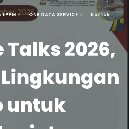
m LPPM
ONE DATA SERVICE
Kontak
 Talks 2026,
n Lingkungan
p untuk