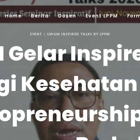
Home
Berita
Dosen
Event LPPM
For
EVENT
|
UWGM INSPIRED TALKS BY LPPM
elar Inspire
gi Kesehata
opreneurshi