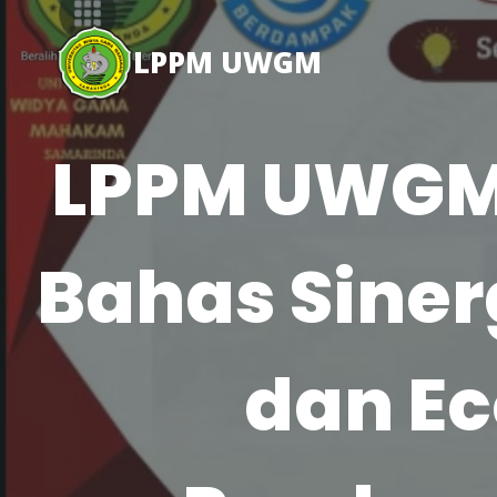
Skip
to
LPPM UWGM
content
LPPM UWGM G
Bahas Siner
dan Ec