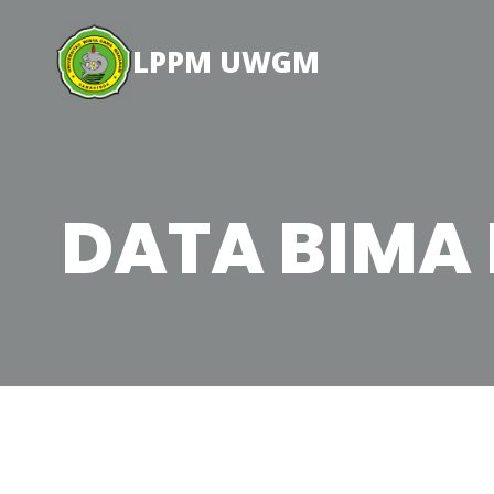
Skip
to
LPPM UWGM
content
DATA BIMA