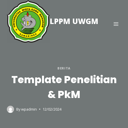
Skip
to
content
LPPM UWGM
BERITA
Template Penelitian
& PkM
By
wpadmin
12/02/2024